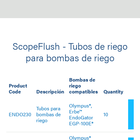
ScopeFlush - Tubos de riego
para bombas de riego
Bombas de
Product
riego
Code
Descripción
compatibles
Quantity
Olympus®,
Añ
Tubos para
Erbe™
ENDO230
bombas de
10
EndoGator
riego
co
EGP-100E®
Olympus®