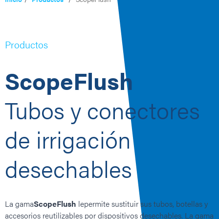
Productos
ScopeFlush
Tubos y conectores
de irrigación
desechables
La
gama
ScopeFlush
le
permite sustituir sus tubos, botellas y
accesorios reutilizables por dispositivos desechables. La gama