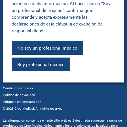
Carreras profesionales
erróneo a dicha información. Al hacer clic en "Soy 
Política de sostenibilidad
un profesional de la salud" confirma que 
Productos
comprende y acepta expresamente las 
declaraciones de esta cláusula de exención de 
Todos los productos
responsabilidad.
Dispositivos Kamaptive
Gastroenterología
Urología
No soy un profesional médico
Neumología
Otros
Soy profesional médico
Inversores
Otros
Política de cookies
Condiciones de uso
Política de privacidad
Póngase en contacto con
© 2026 Creo Medical. All rights reserved
La información contenida en este sitio web está destinada a mostrar la gama de
productos de Creo Medical únicamente a los profesionales de la salud y no al