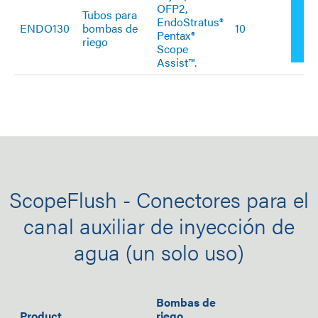
OFP2,
Añ
Tubos para
EndoStratus®
ENDO130
bombas de
10
Pentax®
riego
co
Scope
Assist™.
ScopeFlush - Conectores para el
canal auxiliar de inyección de
agua (un solo uso)
Bombas de
Product
riego