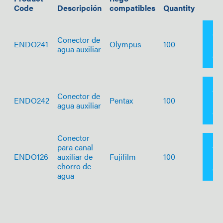
Code
Descripción
compatibles
Quantity
Añ
Conector de
ENDO241
Olympus
100
agua auxiliar
co
Añ
Conector de
ENDO242
Pentax
100
agua auxiliar
co
Conector
Añ
para canal
ENDO126
auxiliar de
Fujifilm
100
chorro de
co
agua