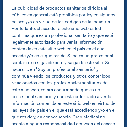
La publicidad de productos sanitarios dirigida al 
público en general está prohibida por ley en algunos 
países y/o en virtud de los códigos de la industria. 
Por lo tanto, al acceder a este sitio web usted 
Profesionales sanitarios
confirma que es un profesional sanitario y que está 
legalmente autorizado para ver la información 
Comunidad en línea
contenida en este sitio web en el país en el que 
Pioneros
accede y/o en el que reside. Si no es un profesional 
Galería de casos
sanitario, no siga adelante y salga de este sitio. Si 
Profesionales sanitarios
hace clic en "Soy un profesional sanitario" y 
Mejorar los itinerarios de los pacientes
continúa viendo los productos y otros contenidos 
Casos prácticos
relacionados con los profesionales sanitarios de 
Profesionales sanitarios
este sitio web, estará confirmando que es un 
Quiénes somos
profesional sanitario y que está autorizado a ver la 
Quiénes somos
información contenida en este sitio web en virtud de 
Kamaptive Energía Avanzada
las leyes del país en el que está accediendo y/o en el 
Asociaciones Kamaptive
que reside y, en consecuencia, Creo Medical no 
Centro de prensa
acepta ninguna responsabilidad derivada del acceso 